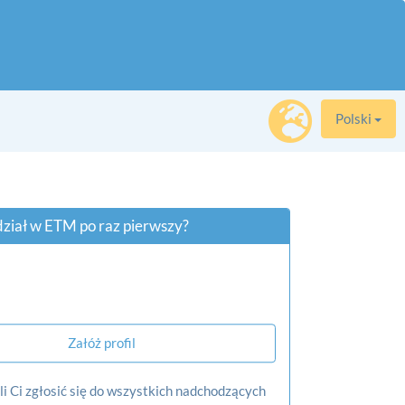
Polski
dział w ETM po raz pierwszy?
Załóż profil
li Ci zgłosić się do wszystkich nadchodzących