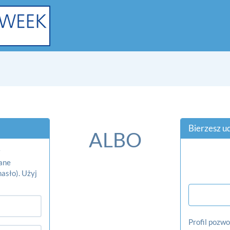
Bierzesz u
ALBO
ane
asło). Użyj
Profil pozwo